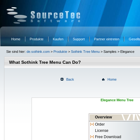
Home
Produkte
Kaufen
Support
Partner eintreten
Gesells
Sie sind hier:
de.sothink.com
>
Produkte
>
Sothink Tree Menu
> Samples > Elegance
What Sothink Tree Menu Can Do?
Back
Home
Elegance Menu Tree
Overview
Order
License
Free Download