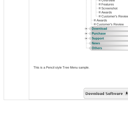
Overview
Features
Screenshot
Awards
Customer's Revie
Awards
Customer's Review
Download
Purchase
Support
News
Others
This is a Pencil style Tree Menu sample.