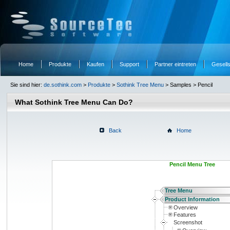
Home
Produkte
Kaufen
Support
Partner eintreten
Gesells
Sie sind hier:
de.sothink.com
>
Produkte
>
Sothink Tree Menu
> Samples > Pencil
What Sothink Tree Menu Can Do?
Back
Home
Pencil Menu Tree
Tree Menu
Product Information
Overview
Features
Screenshot